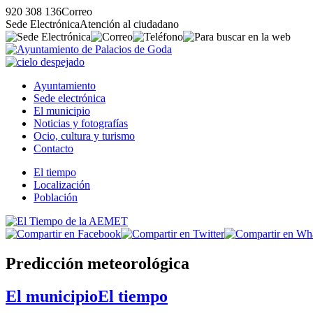
920 308 136
Correo
Sede Electrónica
Atención al ciudadano
Ayuntamiento
Sede electrónica
El municipio
Noticias y fotografías
Ocio, cultura y turismo
Contacto
El tiempo
Localización
Población
Predicción meteorológica
El municipio
El tiempo